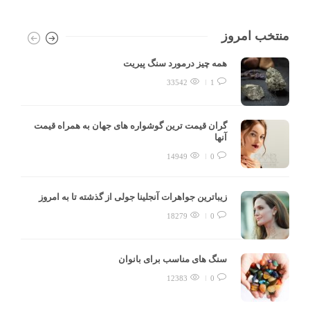
منتخب امروز
همه چیز درمورد سنگ پیریت
33542
1
گران قیمت ترین گوشواره های جهان به همراه قیمت
آنها
14949
0
زیباترین جواهرات آنجلینا جولی از گذشته تا به امروز
18279
0
سنگ های مناسب برای بانوان
12383
0