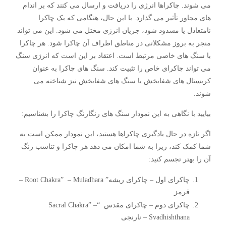
می شوند. چاکراها انرژی را دریافت و ارسال می کنند که بر اندام
های مجاور تأثیر می گذارد. با این حال، هنگامی که یک چاکرا
نامتعادل یا مسدود شود، جریان انرژی مختل می شود. این می تواند
منجر به بروز مشکلاتی در مناطق اطراف آن چاکرا شود. هر چاکرا
با سنگ های خاصی مرتبط است. اعتقاد بر این است که انرژی سنگ
می تواند چاکرای خاص را تثبیت کند. سنگ های چاکرا به عنوان
کریستال های شفابخش یا سنگ های شفابخش نیز شناخته می
شوند.
بیایید با نگاهی به این نمودار سنگ های رنگارنگ چاکرا را بشناسیم:
اگر تازه در حال یادگیری چاکراها هستید، این نمودار ممکن است به
شما کمک کند، زیرا به شما امکان می دهد هر چاکرا و تناسب رنگ
آن را بهتر تجسم کنید:
چاکرای اول – چاکرای ریشه” Root Chakra” – Muladhara –
قرمز
چاکرای دوم – چاکرای مقدس “Sacral Chakra” –
Svadhishthana – نارنجی