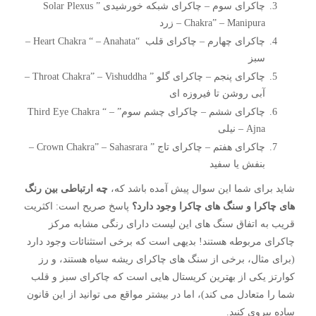
چاکرای سوم – چاکرای شبکه خورشیدی ” Solar Plexus
Chakra” – Manipura – زرد
چاکرای چهارم – چاکرای قلب “Heart Chakra “ – Anahata –
سبز
چاکرای پنجم – چاکرای گلو ” Throat Chakra” – Vishuddha –
آبی روشن تا فیروزه ای
چاکرای ششم – چاکرای چشم سوم” Third Eye Chakra “ –
Ajna – نیلی
چاکرای هفتم – چاکرای تاج ” Crown Chakra” – Sahasrara –
بنفش یا سفید
شاید برای شما این سوال پیش آمده باشد که،
چه ارتباطی بین رنگ
های چاکرا و سنگ های چاکرا وجود دارد؟
پاسخ صریح است: اکثریت
قریب به اتفاق سنگ های این لیست دارای رنگی مشابه مرکز
چاکرای مربوطه هستند! بدیهی است که برخی استثنائات وجود دارد
(برای مثال، برخی از سنگ های چاکرای ریشه سیاه هستند، و رز
کوارتز یکی از بهترین کریستال هایی است که چاکرای سبز و قلب
شما را متعادل می کند)، اما در بیشتر مواقع می توانید از این قانون
ساده پیروی کنید.