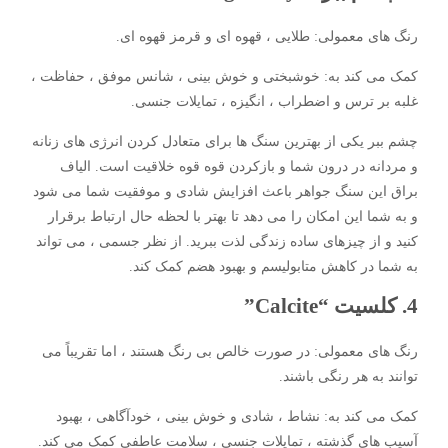
رنگ های معمولی: طلایی ، قهوه ای و قرمز قهوه ای.
کمک می کند به: خوشبختی و خوش بینی ، شانس موفق ، حفاظت ،
غلبه بر ترس و اضطراب ، انگیزه ، تمایلات جنسی.
چشم ببر یکی از بهترین سنگ ها برای متعادل کردن انرژی های زنانه
و مردانه در درون شما و بازکردن قوه قوه خلاقیت است. الیاف
براق این سنگ جواهر باعث افزایش شادی و موفقیت شما می شود
و به شما این امکان را می دهد تا بهتر با لحظه حال ارتباط برقرار
کنید و از چیزهای ساده زندگی لذت ببرید. از نظر جسمی ، می تواند
به شما در کاهش متابولیسم و ​​بهبود هضم کمک کند.
4. کلسیت “Calcite”
رنگ های معمولی: در صورت خالص بی رنگ هستند ، اما تقریباً می
توانند به هر رنگی باشند.
کمک می کند به: نشاط ، شادی و خوش بینی ، خودآگاهی ، بهبود
آسیب های گذشته ، تمایلات جنسی ، سلامت عاطفی کمک می کند.