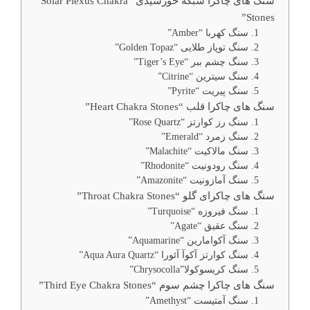
سنگ های چاکرا شبکه خورشیدی “Solar Plexus Chakra
Stones”
1. سنگ کهربا “Amber”
2. سنگ توپاز طلایی “Golden Topaz”
3. سنگ چشم ببر “Tiger’s Eye”
4. سنگ سیترین “Citrine”
5. سنگ پیریت “Pyrite”
سنگ های چاکرا قلب “Heart Chakra Stones”
1. سنگ رز کوارتز “Rose Quartz”
2. سنگ زمرد “Emerald”
3. سنگ مالاکیت “Malachite”
4. سنگ رودونیت “Rhodonite”
5. سنگ آمازونیت “Amazonite”
سنگ های چاکرای گلو “Throat Chakra Stones”
1. سنگ فیروزه “Turquoise”
2. سنگ عقیق “Agate”
3. سنگ آکوامارین “Aquamarine”
4. سنگ کوارتز آکوآ آئورا “Aqua Aura Quartz”
5. سنگ کریسوکولا”Chrysocolla”
سنگ های چاکرا چشم سوم “Third Eye Chakra Stones”
1. سنگ آمتیست “Amethyst”