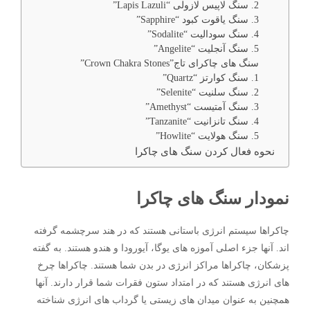
2. سنگ لاپیس لازولی “Lapis Lazuli”
3. سنگ یاقوت کبود “Sapphire”
4. سنگ سودالیت “Sodalite”
5. سنگ آنجلیت “Angelite”
سنگ های چاکرای تاج”Crown Chakra Stones”
1. سنگ کوارتز “Quartz”
2. سنگ سلنیت “Selenite”
3. سنگ آمتیست “Amethyst”
4. سنگ تانزانیت “Tanzanite”
5. سنگ هولایت “Howlite”
نحوه فعال کردن سنگ های چاکرا
نمودار سنگ های چاکرا
چاکراها سیستم انرژی باستانی هستند که در هند سرچشمه گرفته
اند. آنها جزء اصلی آموزه های یوگا، آیورودا و هندو هستند. به گفته
پزشکان، چاکراها مراکز انرژی در بدن شما هستند. چاکراها چرخ
های انرژی هستند که در امتداد ستون فقرات شما قرار دارند. آنها
همچنین به عنوان میدان های زیستی یا گرداب های انرژی شناخته