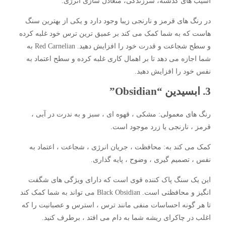
آسیب های گذشته، سرزندگی، متعادل سازی انرژی.
در رنگ های قرمز و نارنجی زیبا وجود دارد و یکی از بهترین سنگ
هاست که به شما کمک می کند بر عمیق ترین ترس خود غلبه کرده
و سطح شجاعت و قدرت خود را افزایش دهید. Red Carnelian به
شما اجازه می دهد تا بر اهمال کاری غلبه کرده و سطح اعتماد به
نفس خود را افزایش دهید.
3. ابسیدین “Obsidian”
رنگ های معمولی: مشکی ، قهوه ای ، سبز و به ندرت در آبی ،
قرمز ، نارنجی یا زرد موجود است.
کمک می کند به: محافظت ، جریان انرژی ، شجاعت ، اعتماد به
نفس ، تصمیم گیری ، وضوح ، پایه گذاری.
این یک سنگ پاک کننده قوی است که دارای ویژگی های شگفت
انگیز و محافظتی است. Black Obsidian می تواند به شما کمک کند
تا هر گونه احساسات منفی مانند ترس ، استرس و عصبانیت را که
اغلب در چاکرای ریشه شما به دام می افتد ، برطرف کنید.