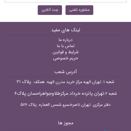
مشاوره تلفنی
چت آنلاین
لینک های مفید
درباره ما
تماس با ما
شرایط و قوانین
حریم خصوصی
آدرس شعب
.پلاک ۲۱
شعبه ۱: تهران.الهیه.مرکز خرید مدرن الهیه. همکف
تهران.پانزده خرداد.مرکزطلاوجواهراحسان.پلاک۶
شعبه ۲:
دفتر مرکزی :تهران.ناصرخسرو.شمس العماره. پلاک ۵۲۶
مجوز ها