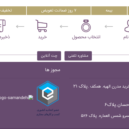
بیمه
۷ روز ضمانت تعویض
تخفیف 
مشاوره تلفنی
چت آنلاین
مجوز ها
.پلاک ۲۱
حسان.پلاک۶
رو.شمس العماره. پلاک ۵۲۶