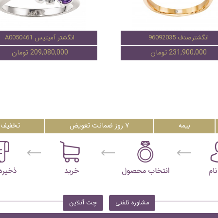
انگشترصدف 96092035
انگشتر آمیتیس A0050461
231,900,000 تومان
209,080,000 تومان
بیمه
۷ روز ضمانت تعویض
تخفیف 
مشاوره تلفنی
چت آنلاین