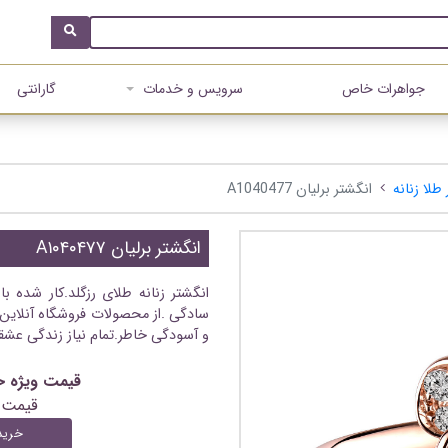
جواهرات خاص
سرویس و خدمات
گارانتی
طلا زنانه
انگشتر برلیان A1040477
انگشتر برلیان A۱۰۴۰۴۷۷
انگشتر زنانه طلای رزگلد.کار شده با
سادگی .از محصولات فروشگاه آنلاین 
و آسودگی خاطر.تمام نیاز زندگی عشقه
قیمت ویژه خرید آنلای
قیمت 
خرید