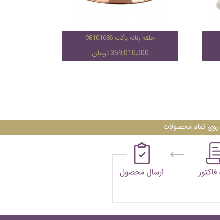
حلقه زنانه باگت 98101686
359,010,000 تومان
روی تمام محصولات