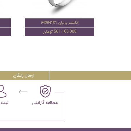
انگشتر برلیان 94084101
561,160,000 تومان
ارسال رایگان