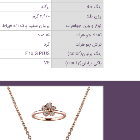
رنگ طلا
رزگلد
وزن طلا
۲.۹۶۰ گرم
نوع و وزن جواهرات
برلیان سفید پاک ۰.۱۱ قیراط
تعداد جواهرات
۱۵ عدد
تراش جواهرات
گرد
رنگ برلیان(color)
F to G PLUS
پاکی برلیان(clarity)
VS