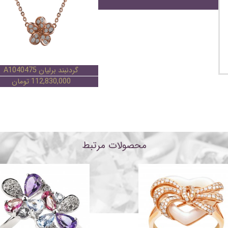
انگشتر برلیان A1040477
گردنبند برلیان A1040475
136,240,000 تومان
112,830,000 تومان
محصولات مرتبط