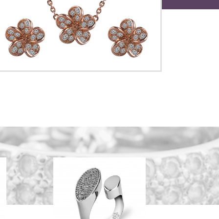
گوشواره برلیان A1040476
87,500,000 تومان