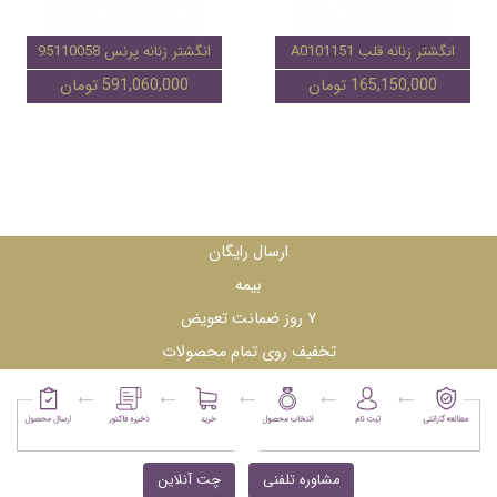
انگشتر زنانه قلب A0101151
انگشتر زنانه پرنس 95110058
165,150,000 تومان
591,060,000 تومان
ارسال رایگان
بیمه
۷ روز ضمانت تعویض
تخفیف روی تمام محصولات
مشاوره تلفنی
چت آنلاین