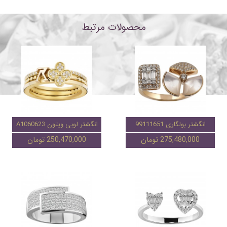
محصولات مرتبط
انگشتر بولگاری 99111651
انگشتر لویی ویتون A1060623
275,480,000 تومان
250,470,000 تومان