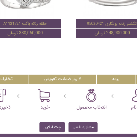
نگشتر زنانه بولگاری 95020421
حلقه زنانه باگت A1121721
248,900,000 تومان
380,060,000 تومان
بیمه
۷ روز ضمانت تعویض
تخفیف 
مشاوره تلفنی
چت آنلاین