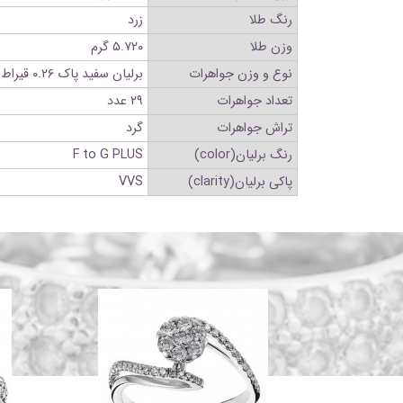
رنگ طلا
زرد
وزن طلا
۵.۷۲۰ گرم
نوع و وزن جواهرات
برلیان سفید پاک ۰.۲۶ قیراط.مالاکیت ۴.۰۶ قیراط
تعداد جواهرات
۲۹ عدد
تراش جواهرات
گرد
رنگ برلیان(color)
F to G PLUS
پاکی برلیان(clarity)
VVS