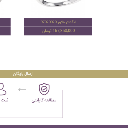
انگشتر فلاور 97020020
ا
167,850,000 تومان
ارسال رایگان