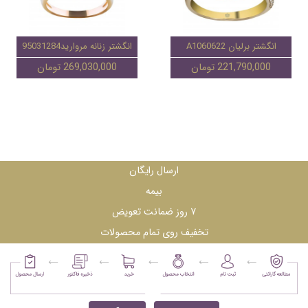
انگشتر برلیان A1060622
انگشتر زنانه مروارید95031284
221,790,000 تومان
269,030,000 تومان
ارسال رایگان
بیمه
۷ روز ضمانت تعویض
تخفیف روی تمام محصولات