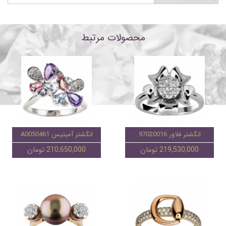
محصولات مرتبط
انگشتر فلاور 97020016
انگشتر آمیتیس A0050461
219,530,000 تومان
210,650,000 تومان