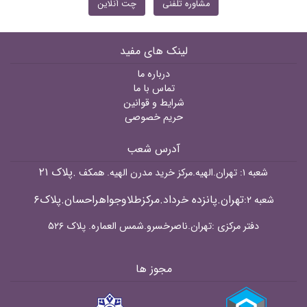
مشاوره تلفنی
چت آنلاین
لینک های مفید
درباره ما
تماس با ما
شرایط و قوانین
حریم خصوصی
آدرس شعب
.پلاک ۲۱
شعبه ۱: تهران.الهیه.مرکز خرید مدرن الهیه. همکف
تهران.پانزده خرداد.مرکزطلاوجواهراحسان.پلاک۶
شعبه ۲:
دفتر مرکزی :تهران.ناصرخسرو.شمس العماره. پلاک ۵۲۶
مجوز ها