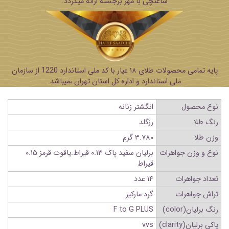
ساعتچی با مهر برجسته ارائه میگردد.
پایه تمامی محصولات طلای ۱۸ عیار با کد ملی استاندارد 1220 از سازمان
ملی استاندارد و اداره کل استان تهران ،میباشد.
نوع محصول
انگشتر زنانه
رنگ طلا
رزگلد
وزن طلا
۳.۷۸۰ گرم
نوع و وزن جواهرات
برلیان سفید پاک ۰.۱۳ قیراط.یاقوت قرمز ۰.۱۵
قیراط
تعداد جواهرات
۱۴ عدد
تراش جواهرات
گرد.مارکیز
رنگ برلیان(color)
F to G PLUS
پاکی برلیان(clarity)
vvs