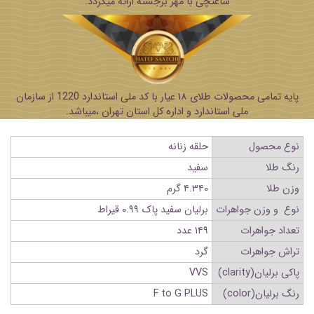
ساعتچی با مهر برجسته ارائه میگردد.
پایه تمامی محصولات طلای ۱۸ عیار با کد ملی استاندارد 1220 از سازمان
ملی استاندارد و اداره کل استان تهران ،میباشد.
نوع محصول
حلقه زنانه
رنگ طلا
سفید
وزن طلا
۴.۳۴۰ گرم
نوع و وزن جواهرات
برلیان سفید پاک ۰.۹۹ قیراط
تعداد جواهرات
۱۴۹ عدد
تراش جواهرات
گرد
پاکی برلیان(clarity)
VVS
رنگ برلیان(color)
F to G PLUS