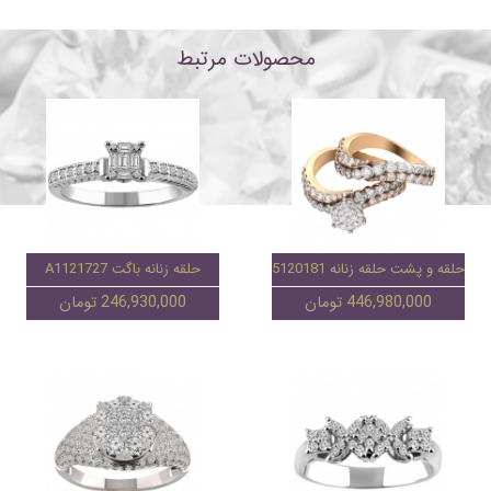
محصولات مرتبط
حلقه و پشت حلقه زنانه 95120181
حلقه زنانه باگت A1121727
446,980,000 تومان
246,930,000 تومان