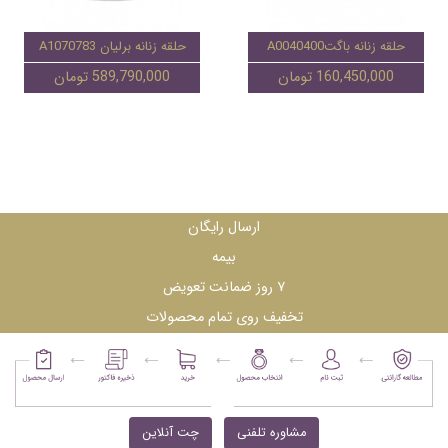
حلقه زنانه باگتA0040400
حلقه زنانه برلیان A1070783
160,450,000 تومان
589,790,000 تومان
ارسال رایگان
بیمه
۷ روز ضمانت تعویض
تخفیف روی تمام محصولات
مشاوره تلفنی
چت آنلاین