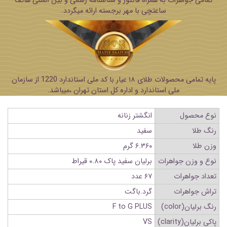
تمامی جواهرات به همراه فاکتور و شناسنامه رسمی و بین المللی هاتف
ساعتچی با مهر برجسته ارائه میگردد.
پایه تمامی محصولات طلای ۱۸ عیار با کد ملی استاندارد 1220 از سازمان
ملی استاندارد و اداره کل استان تهران ،میباشد.
نوع محصول
انگشتر زنانه
رنگ طلا
سفید
وزن طلا
۶.۳۶۰ گرم
نوع و وزن جواهرات
برلیان سفید پاک ۰.۸۰ قیراط
تعداد جواهرات
۶۷ عدد
تراش جواهرات
گرد.باگت
رنگ برلیان(color)
F to G PLUS
پاکی برلیان(clarity)
VS