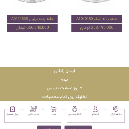
حلقه زنانه اشک A3040180
حلقه زنانه برلیان A0121865
258,190,000 تومان
666,340,000 تومان
ارسال رایگان
بیمه
۷ روز ضمانت تعویض
تخفیف روی تمام محصولات