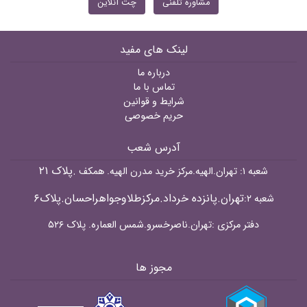
مشاوره تلفنی
چت آنلاین
لینک های مفید
درباره ما
تماس با ما
شرایط و قوانین
حریم خصوصی
آدرس شعب
.پلاک ۲۱
شعبه ۱: تهران.الهیه.مرکز خرید مدرن الهیه. همکف
تهران.پانزده خرداد.مرکزطلاوجواهراحسان.پلاک۶
شعبه ۲:
دفتر مرکزی :تهران.ناصرخسرو.شمس العماره. پلاک ۵۲۶
مجوز ها