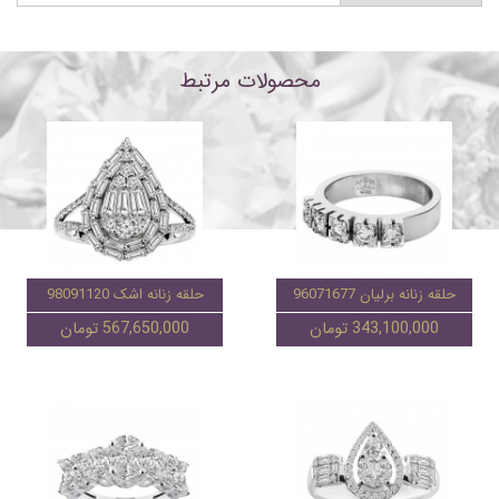
محصولات مرتبط
حلقه زنانه برلیان 96071677
حلقه زنانه اشک 98091120
343,100,000 تومان
567,650,000 تومان