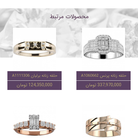
محصولات مرتبط
حلقه زنانه پرنس A1060662
حلقه زنانه برلیان A1111306
337,970,000 تومان
124,350,000 تومان