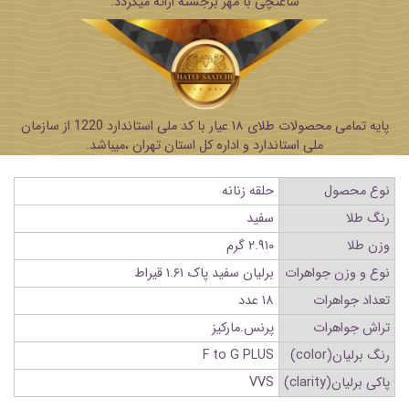
ساعتچی با مهر برجسته ارائه میگردد.
پایه تمامی محصولات طلای ۱۸ عیار با کد ملی استاندارد 1220 از سازمان
ملی استاندارد و اداره کل استان تهران ،میباشد.
نوع محصول
حلقه زنانه
رنگ طلا
سفید
وزن طلا
۲.۹۱۰ گرم
نوع و وزن جواهرات
برلیان سفید پاک ۱.۶۱ قیراط
تعداد جواهرات
۱۸ عدد
تراش جواهرات
پرنس.مارکیز
رنگ برلیان(color)
F to G PLUS
پاکی برلیان(clarity)
VVS