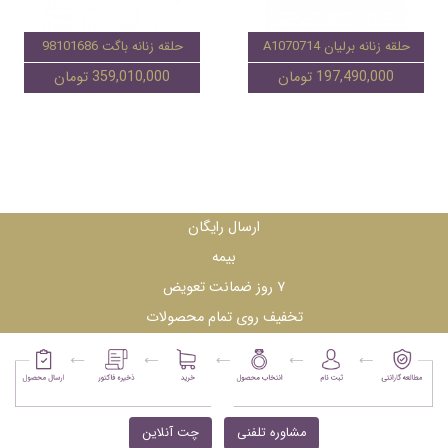
حلقه زنانه برلیان A1070714
حلقه زنانه باگت 98101686
197,490,000 تومان
359,010,000 تومان
ارسال رایگان
بیمه
۷ روز ضمانت تعویض
تخفیف روی تمام محصولات
مشاوره تلفنی
چت آنلاین