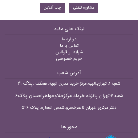
مشاوره تلفنی
چت آنلاین
لینک های مفید
درباره ما
تماس با ما
شرایط و قوانین
حریم خصوصی
آدرس شعب
.پلاک ۲۱
شعبه ۱: تهران.الهیه.مرکز خرید مدرن الهیه. همکف
تهران.پانزده خرداد.مرکزطلاوجواهراحسان.پلاک۶
شعبه ۲:
دفتر مرکزی :تهران.ناصرخسرو.شمس العماره. پلاک ۵۲۶
مجوز ها