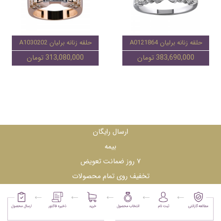
حلقه زنانه برلیان A0121864
حلقه زنانه برلیان A1030202
383,690,000 تومان
313,080,000 تومان
ارسال رایگان
بیمه
۷ روز ضمانت تعویض
تخفیف روی تمام محصولات