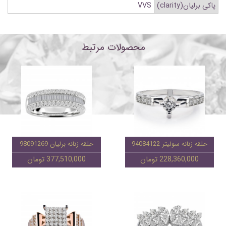
پاکی برلیان(clarity)
VVS
محصولات مرتبط
حلقه زنانه سولیتر 94084122
حلقه زنانه برلیان 98091269
228,360,000 تومان
377,510,000 تومان