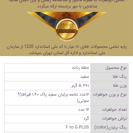
تمامی جواهرات به همراه فاکتور و شناسنامه رسمی و بین المللی هاتف
ساعتچی با مهر برجسته ارائه میگردد.
پایه تمامی محصولات طلای ۱۸ عیار با کد ملی استاندارد 1220 از سازمان
ملی استاندارد و اداره کل استان تهران ،میباشد.
نوع محصول
حلقه زنانه
رنگ طلا
سفید
وزن طلا
۵.۷۷۰ گرم
نوع و وزن جواهرات
۱۶عدد تخمه برلیان سفید پاک ۱.۴۰ قیراط(۹
سوتی)
تعداد جواهرات
۱۶ عدد
تراش جواهرات
گرد
رنگ برلیان(color)
F to G PLUS