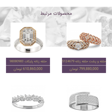
محصولات مرتبط
حلقه و پشت حلقه زنانه 95124679
حلقه زنانه پایکات 98080983
799,880,000 تومان
610,860,000 تومان