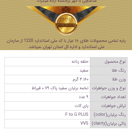
ساعتچی با مهر برجسته ارائه میگردد.
پایه تمامی محصولات طلای ۱۸ عیار با کد ملی استاندارد 1220 از سازمان
ملی استاندارد و اداره کل استان تهران ،میباشد.
نوع محصول
حلقه زنانه
رنگ طلا
سفید
وزن طلا
۴.۱۶۰ گرم
نوع و وزن جواهرات
تخمه برلیان سفید پاک ۰.۷۹ قیراط
تعداد جواهرات
۹ عدد
تراش جواهرات
پای کات
رنگ برلیان(color)
F to G PLUS
پاکی برلیان(clarity)
VVS