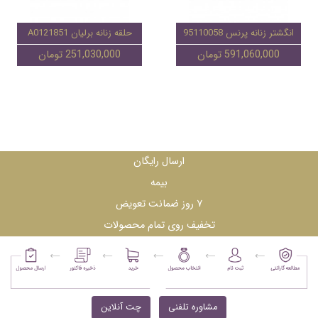
انگشتر زنانه پرنس 95110058
حلقه زنانه برلیان A0121851
591,060,000 تومان
251,030,000 تومان
ارسال رایگان
بیمه
۷ روز ضمانت تعویض
تخفیف روی تمام محصولات
مشاوره تلفنی
چت آنلاین