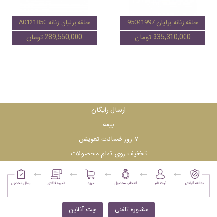
حلقه زنانه برلیان 95041997
حلقه برلیان زنانه A0121850
335,310,000 تومان
289,550,000 تومان
ارسال رایگان
بیمه
۷ روز ضمانت تعویض
تخفیف روی تمام محصولات
مشاوره تلفنی
چت آنلاین