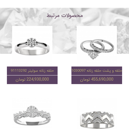
محصولات مرتبط
حلقه و پشت حلقه زنانه A1030097
حلقه زنانه سولیتر 91113292
455,690,000 تومان
224,930,000 تومان