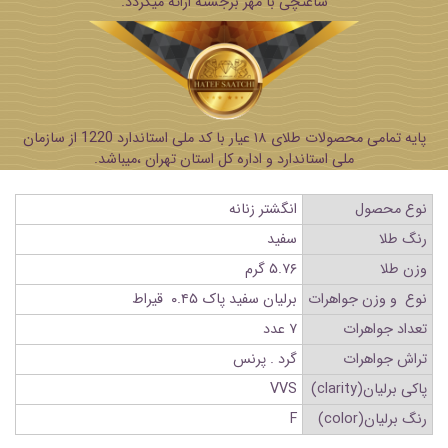
ساعتچی با مهر برجسته ارائه میگردد.
پایه تمامی محصولات طلای ۱۸ عیار با کد ملی استاندارد 1220 از سازمان
ملی استاندارد و اداره کل استان تهران ،میباشد.
نوع محصول
انگشتر زنانه
رنگ طلا
سفید
وزن طلا
۵.۷۶ گرم
نوع و وزن جواهرات
برلیان سفید پاک ۰.۴۵ قیراط
تعداد جواهرات
۷ عدد
تراش جواهرات
گرد . پرنس
پاکی برلیان(clarity)
VVS
رنگ برلیان(color)
F