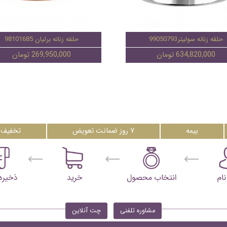
حلقه زنانه سولیتر99050793
حلقه زنانه برلیان 98101685
634,820,000 تومان
269,950,000 تومان
بیمه
۷ روز ضمانت تعویض
تخفیف 
مشاوره تلفنی
چت آنلاین