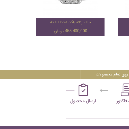
حلقه زنانه باگت A2100659
455,400,000 تومان
روی تمام محصولات