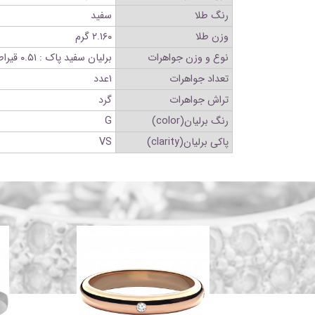
رنگ طلا
سفید
وزن طلا
۲.۱۶۰ گرم
نوع و وزن جواهرات
برلیان سفید پاک : ۰.۵۱ قیراط
تعداد جواهرات
۱عدد
تراش جواهرات
گرد
رنگ برلیان(color)
G
پاکی برلیان(clarity)
VS