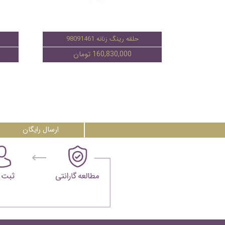
حلقه رینگ زنانه 98091461
160,830,000 تومان
ارسال رایگان