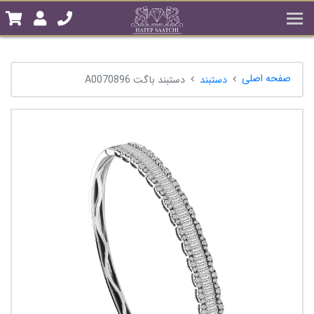
صفحه اصلی
دستبند
دستبند باگت A0070896