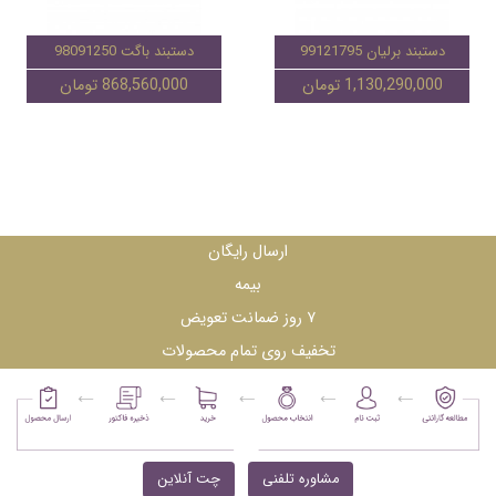
دستبند برلیان 99121795
دستبند باگت 98091250
1,130,290,000 تومان
868,560,000 تومان
ارسال رایگان
بیمه
۷ روز ضمانت تعویض
تخفیف روی تمام محصولات
مشاوره تلفنی
چت آنلاین