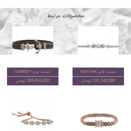
محصولات مرتبط
دستبند فلاور 96071694
دستبند چرم A2080571
331,340,000 تومان
369,060,000 تومان