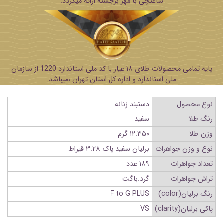
ساعتچی با مهر برجسته ارائه میگردد.
پایه تمامی محصولات طلای ۱۸ عیار با کد ملی استاندارد 1220 از سازمان
ملی استاندارد و اداره کل استان تهران ،میباشد.
نوع محصول
دستبند زنانه
رنگ طلا
سفید
وزن طلا
۱۲.۳۵۰ گرم
نوع و وزن جواهرات
برلیان سفید پاک ۳.۲۸ قیراط
تعداد جواهرات
۱۸۹ عدد
تراش جواهرات
گرد.باگت
رنگ برلیان(color)
F to G PLUS
پاکی برلیان(clarity)
VS