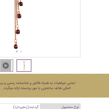
›
‹
تمامی جواهرات به همراه فاکتور و شناسنامه رسمی و بی
المللی هاتف ساعتچی با مهر برجسته ارائه میگردد.
نوع محصول
گردنبند(زنجیردارد)