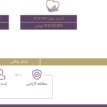
گردنبند چوکر A1121585
گ
418,320,000 تومان
ارسال رایگان