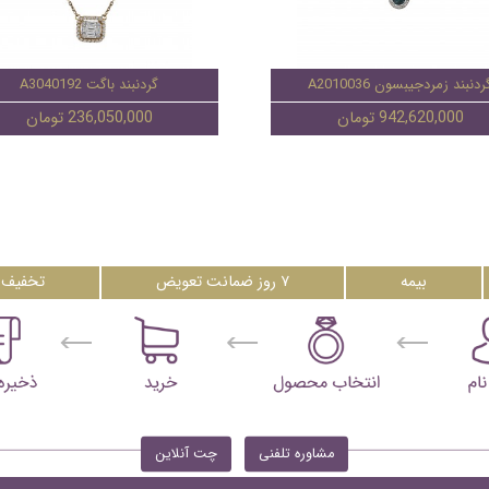
ردنبند زمردجیبسون A2010036
گردنبند باگت A3040192
942,620,000 تومان
236,050,000 تومان
بیمه
۷ روز ضمانت تعویض
تخفیف 
مشاوره تلفنی
چت آنلاین