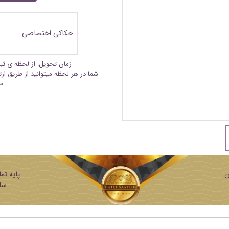
حکاکی اختصاصی
زمان تحویل: از لحظه ی ث
شما در هر لحظه میتوانید از طریق ار
س
ن
ساز