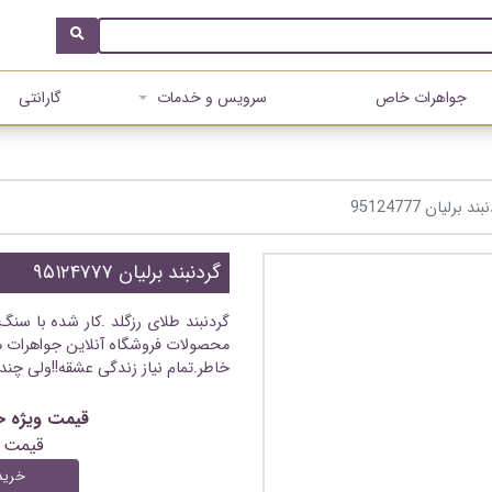
جواهرات خاص
سرویس و خدمات
گارانتی
ند برلیان 95124777
گردنبند برلیان ۹۵۱۲۴۷۷۷
گردنبند طلای رزگلد .کار شده با سنگ 
محصولات فروشگاه آنلاین جواهرات ه
خاطر.تمام نیاز زندگی عشقه!!ولی چند
قیمت ویژه خرید آنلای
قیمت 
خرید