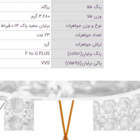
رنگ طلا
رزگلد
وزن طلا
۳.۶۸۰ گرم
نوع و وزن جواهرات
برلیان سفید پاک ۰.۱۳ قیراط
تعداد جواهرات
۲۳ عدد
تراش جواهرات
گرد
رنگ برلیان(color)
F to G PLUS
پاکی برلیان(clarity)
VVS