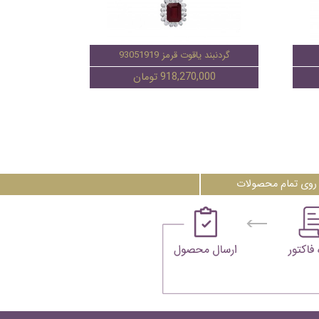
گردنبند یاقوت قرمز 93051919
918,270,000 تومان
روی تمام محصولات