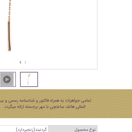
›
‹
تمامی جواهرات به همراه فاکتور و شناسنامه رسمی و بی
المللی هاتف ساعتچی با مهر برجسته ارائه میگردد.
نوع محصول
گردنبند(زنجیردارد)