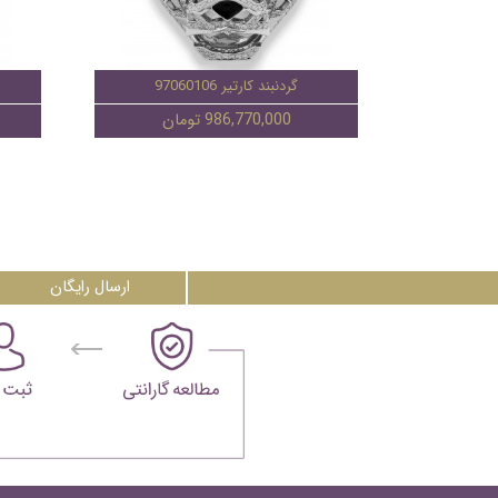
گردنبند کارتیر 97060106
986,770,000 تومان
ارسال رایگان