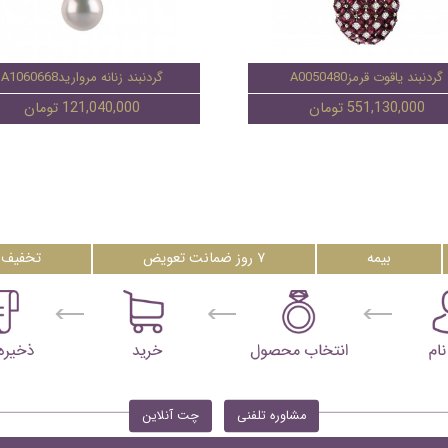
گردنبند یاقوت قرمزA0050480
گردنبند زنانه مرواریدA1060668
551,130,000 تومان
121,040,000 تومان
بیمه
۷ روز ضمانت تعویض
تخفیف 
مشاوره تلفنی
چت آنلاین