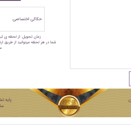
حکاکی اختصاصی
زمان تحویل: از لحظه ی ث
شما در هر لحظه میتوانید از طریق ار
س
ن
ساز