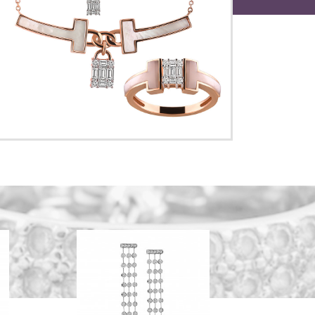
گردنبند تیفانی A3100649
284,000,000 تومان