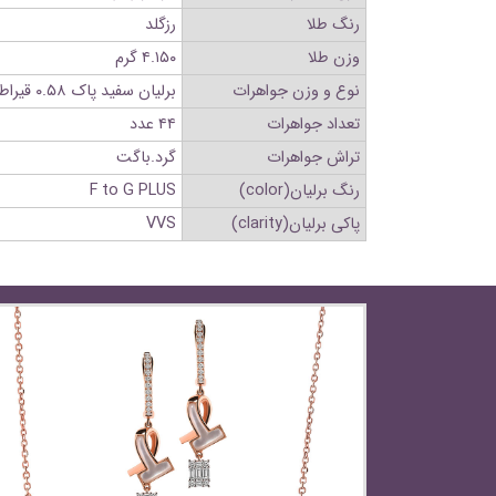
رنگ طلا
رزگلد
وزن طلا
۴.۱۵۰ گرم
نوع و وزن جواهرات
برلیان سفید پاک ۰.۵۸ قیراط.صدف ۰.۷۶ قیراط
تعداد جواهرات
۴۴ عدد
تراش جواهرات
گرد.باگت
رنگ برلیان(color)
F to G PLUS
پاکی برلیان(clarity)
VVS