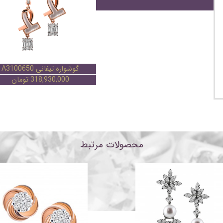
انگشتر تیفانی A1070803
گوشواره تیفانی A3100650
212,040,000 تومان
318,930,000 تومان
محصولات مرتبط