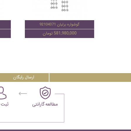
گوشواره برلیان 92104371
581,980,000 تومان
ارسال رایگان