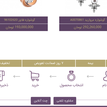
گوشواره مروارید A0070861
گوشواره فلاور 96102620
292,260,000 تومان
193,000,000 تومان
بیمه
۷ روز ضمانت تعویض
تخفیف 
مشاوره تلفنی
چت آنلاین