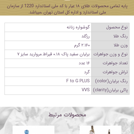
پایه تمامی محصولات طلای ۱۸ عیار با کد ملی استاندارد 1220 از سازمان
ملی استاندارد و اداره کل استان تهران ،میباشد.
نوع محصول
گوشواره زنانه
رنگ طلا
رزگلد
وزن طلا
۲.۱۶۰ گرم
نوع و وزن جواهرات
برلیان سفید پاک ۰.۱۸ قیراط.مروارید سایز ۷
تعداد جواهرات
۱۶ عدد
تراش جواهرات
گرد
رنگ برلیان(color)
F to G PLUS
پاکی برلیان(clarity)
VVS
محصولات مرتبط