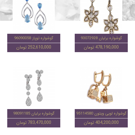
گوشواره برلیان 93072928
گوشواره توپاز 96090058
478,190,000 تومان
252,610,000 تومان
گوشواره لویی ویتون 95114580
گوشواره برلیان 98091185
404,200,000 تومان
783,470,000 تومان