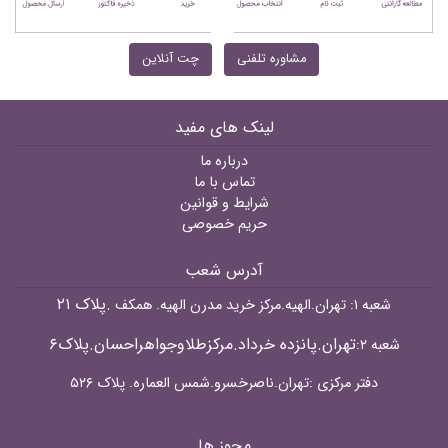
مشاوره تلفنی
چت آنلاین
لینک های مفید
درباره ما
تماس با ما
شرایط و قوانین
حریم خصوصی
آدرس شعب
.پلاک ۲۱
شعبه ۱: تهران.الهیه.مرکز خرید مدرن الهیه. همکف
تهران.پانزده خرداد.مرکزطلاوجواهراحسان.پلاک۶
شعبه ۲:
دفتر مرکزی :تهران.ناصرخسرو.شمس العماره. پلاک ۵۲۶
مجوز ها