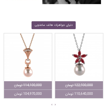
دنیای جواهرات هاتف ساعتچی
122,930,000 تومان
114,100,000 تومان
110,640,000 تومان
104,970,000 تومان
›
‹