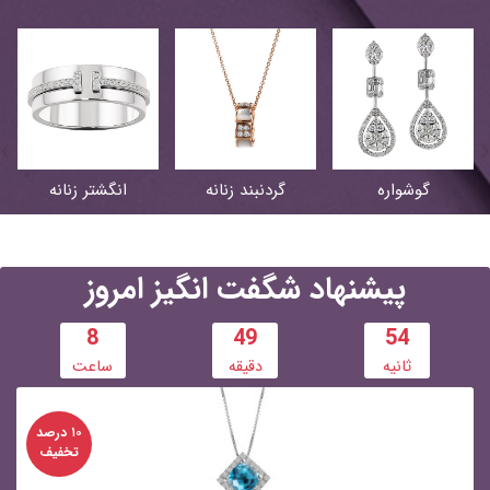
›
‹
گوشواره
گردنبند زنانه
انگشتر زنانه
پیشنهاد
شگفت انگیز
امروز
8
49
53
ثانیه
دقیقه
ساعت
۱۰ درصد
تخفیف