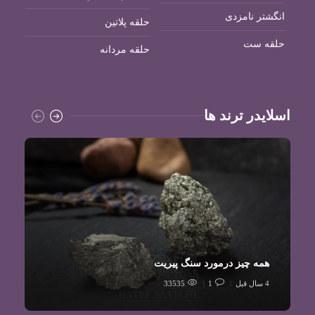
انگشتر نامزدی
حلقه پلاتین
حلقه ست
حلقه مردانه
اسلایدر ترند ها
همه چیز درمورد سنگ پیریت
4 سال قبل
1
33535