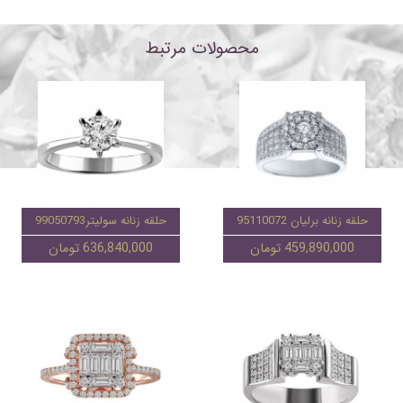
محصولات مرتبط
حلقه زنانه برلیان 95110072
حلقه زنانه سولیتر99050793
459,890,000 تومان
636,840,000 تومان