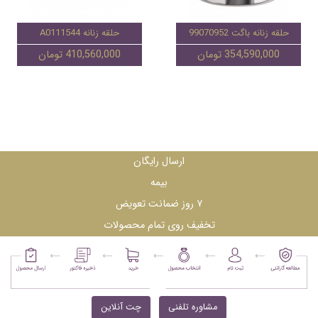
حلقه زنانه باگت 99070952
حلقه زنانه A0111544
354,590,000 تومان
410,560,000 تومان
ارسال رایگان
بیمه
۷ روز ضمانت تعویض
تخفیف روی تمام محصولات
مشاوره تلفنی
چت آنلاین