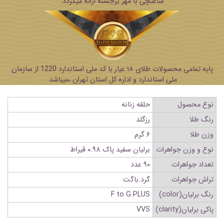
ساعتچی با مهر برجسته ارائه میگردد.
پایه تمامی محصولات طلای ۱۸ عیار با کد ملی استاندارد 1220 از سازمان
ملی استاندارد و اداره کل استان تهران ،میباشد.
نوع محصول
حلقه زنانه
رنگ طلا
رزگلد
وزن طلا
۶ گرم
نوع و وزن جواهرات
برلیان سفید پاک ۰.۹۸ قیراط
تعداد جواهرات
۹۰ عدد
تراش جواهرات
گرد.باگت
رنگ برلیان(color)
F to G PLUS
پاکی برلیان(clarity)
VVS