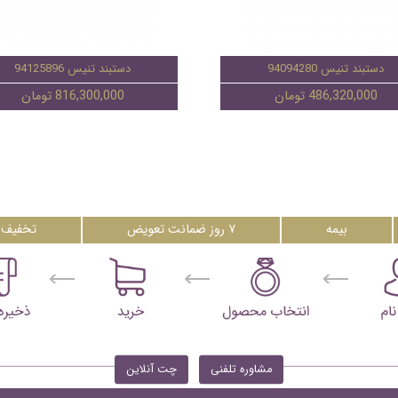
دستبند تنیس 94094280
دستبند تنیس 94125896
486,320,000 تومان
816,300,000 تومان
بیمه
۷ روز ضمانت تعویض
تخفیف 
مشاوره تلفنی
چت آنلاین