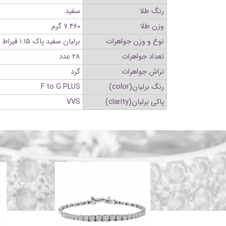
رنگ طلا
سفید
وزن طلا
۷.۴۶۰ گرم
نوع و وزن جواهرات
برلیان سفید پاک ۱.۱۵ قیراط
تعداد جواهرات
۲۸ عدد
تراش جواهرات
گرد
رنگ برلیان(color)
F to G PLUS
پاکی برلیان(clarity)
VVS