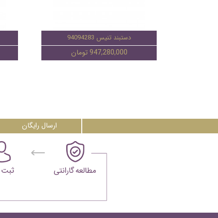
دستبند تنیس 94094283
947,280,000 تومان
ارسال رایگان